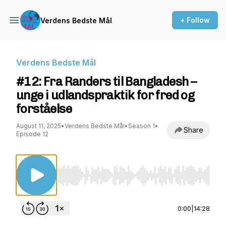
+ Follow
Verdens Bedste Mål
Verdens Bedste Mål
#12: Fra Randers til Bangladesh –
unge i udlandspraktik for fred og
forståelse
August 11, 2025
•
Verdens Bedste Mål
•
Season 1
•
Share
Episode 12
Use Left/Right to seek, Home/End to jump to st
0:00
|
14:28